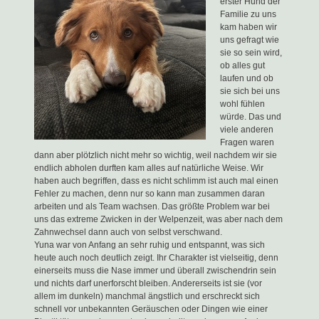
erster Hund der
Familie zu uns
kam haben wir
uns gefragt wie
sie so sein wird,
ob alles gut
laufen und ob
sie sich bei uns
wohl fühlen
würde. Das und
viele anderen
Fragen waren
dann aber plötzlich nicht mehr so wichtig, weil nachdem wir sie
endlich abholen durften kam alles auf natürliche Weise. Wir
haben auch begriffen, dass es nicht schlimm ist auch mal einen
Fehler zu machen, denn nur so kann man zusammen daran
arbeiten und als Team wachsen. Das größte Problem war bei
uns das extreme Zwicken in der Welpenzeit, was aber nach dem
Zahnwechsel dann auch von selbst verschwand.
Yuna war von Anfang an sehr ruhig und entspannt, was sich
heute auch noch deutlich zeigt. Ihr Charakter ist vielseitig, denn
einerseits muss die Nase immer und überall zwischendrin sein
und nichts darf unerforscht bleiben. Andererseits ist sie (vor
allem im dunkeln) manchmal ängstlich und erschreckt sich
schnell vor unbekannten Geräuschen oder Dingen wie einer