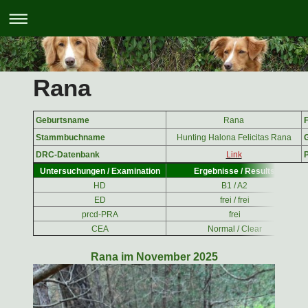
Rana
Geburtsname
Rana
Stammbuchname
Hunting Halona Felicitas Rana
DRC-Datenbank
Link
Untersuchungen / Examination
Ergebnisse / Results
HD
B1 / A2
ED
frei / frei
prcd-PRA
frei
CEA
Normal / Clear
Rana im November 2025