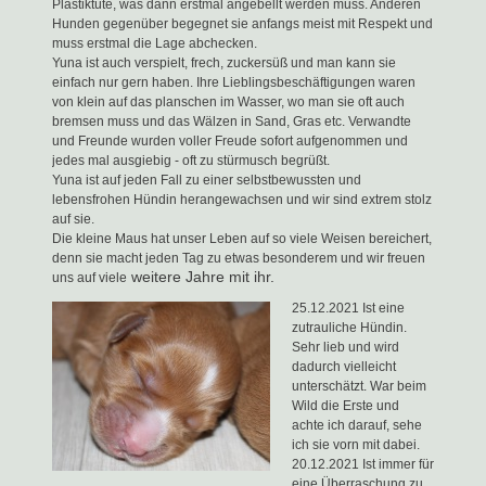
Plastiktüte, was dann erstmal angebellt werden muss. Anderen
Hunden gegenüber begegnet sie anfangs meist mit Respekt und
muss erstmal die Lage abchecken.
Yuna ist auch verspielt, frech, zuckersüß und man kann sie
einfach nur gern haben. Ihre Lieblingsbeschäftigungen waren
von klein auf das planschen im Wasser, wo man sie oft auch
bremsen muss und das Wälzen in Sand, Gras etc. Verwandte
und Freunde wurden voller Freude sofort aufgenommen und
jedes mal ausgiebig - oft zu stürmusch begrüßt.
Yuna ist auf jeden Fall zu einer selbstbewussten und
lebensfrohen Hündin herangewachsen und wir sind extrem stolz
auf sie.
Die kleine Maus hat unser Leben auf so viele Weisen bereichert,
denn sie macht jeden Tag zu etwas besonderem und wir freuen
weitere Jahre mit ihr.
uns auf viele
25.12.2021 Ist eine
zutrauliche Hündin.
Sehr lieb und wird
dadurch vielleicht
unterschätzt. War beim
Wild die Erste und
achte ich darauf, sehe
ich sie vorn mit dabei.
20.12.2021 Ist immer für
eine Überraschung zu