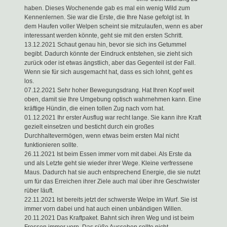
haben. Dieses Wochenende gab es mal ein wenig Wild zum
Kennenlernen. Sie war die Erste, die Ihre Nase gefolgt ist. In
dem Haufen voller Welpen scheint sie mitzulaufen, wenn es aber
interessant werden könnte, geht sie mit den ersten Schritt.
13.12.2021 Schaut genau hin, bevor sie sich ins Getummel
begibt. Dadurch könnte der Eindruck entstehen, sie zieht sich
zurück oder ist etwas ängstlich, aber das Gegenteil ist der Fall.
Wenn sie für sich ausgemacht hat, dass es sich lohnt, geht es
los.
07.12.2021 Sehr hoher Bewegungsdrang. Hat Ihren Kopf weit
oben, damit sie Ihre Umgebung optisch wahrnehmen kann. Eine
kräftige Hündin, die einen tollen Zug nach vorn hat.
01.12.2021 Ihr erster Ausflug war recht lange. Sie kann ihre Kraft
gezielt einsetzen und besticht durch ein großes
Durchhaltevermögen, wenn etwas beim ersten Mal nicht
funktionieren sollte.
26.11.2021 Ist beim Essen immer vorn mit dabei. Als Erste da
und als Letzte geht sie wieder ihrer Wege. Kleine verfressene
Maus. Dadurch hat sie auch entsprechend Energie, die sie nutzt
um für das Erreichen ihrer Ziele auch mal über ihre Geschwister
rüber läuft.
22.11.2021 Ist bereits jetzt der schwerste Welpe im Wurf. Sie ist
immer vorn dabei und hat auch einen unbändigen Willen.
20.11.2021 Das Kraftpaket. Bahnt sich ihren Weg und ist beim