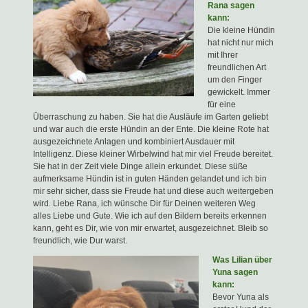
Rana sagen
kann:
Die kleine Hündin
hat nicht nur mich
mit Ihrer
freundlichen Art
um den Finger
gewickelt. Immer
für eine
Überraschung zu haben. Sie hat die Ausläufe im Garten geliebt
und war auch die erste Hündin an der Ente. Die kleine Rote hat
ausgezeichnete Anlagen und kombiniert Ausdauer mit
Intelligenz. Diese kleiner Wirbelwind hat mir viel Freude bereitet.
Sie hat in der Zeit viele Dinge allein erkundet. Diese süße
aufmerksame Hündin ist in guten Händen gelandet und ich bin
mir sehr sicher, dass sie Freude hat und diese auch weitergeben
wird. Liebe Rana, ich wünsche Dir für Deinen weiteren Weg
alles Liebe und Gute. Wie ich auf den Bildern bereits erkennen
kann, geht es Dir, wie von mir erwartet, ausgezeichnet. Bleib so
freundlich, wie Dur warst.
Was Lilian über
Yuna sagen
kann:
Bevor Yuna als