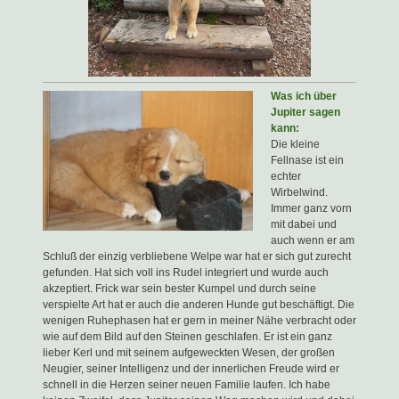
Was ich über
Jupiter sagen
kann:
Die kleine
Fellnase ist ein
echter
Wirbelwind.
Immer ganz vorn
mit dabei und
auch wenn er am
Schluß der einzig verbliebene Welpe war hat er sich gut zurecht
gefunden. Hat sich voll ins Rudel integriert und wurde auch
akzeptiert. Frick war sein bester Kumpel und durch seine
verspielte Art hat er auch die anderen Hunde gut beschäftigt. Die
wenigen Ruhephasen hat er gern in meiner Nähe verbracht oder
wie auf dem Bild auf den Steinen geschlafen. Er ist ein ganz
lieber Kerl und mit seinem aufgeweckten Wesen, der großen
Neugier, seiner Intelligenz und der innerlichen Freude wird er
schnell in die Herzen seiner neuen Familie laufen. Ich habe