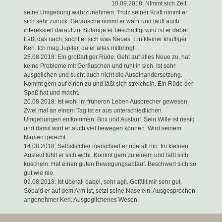
10.09.2018: NImmt sich Zeit
seine Umgebung wahrzunehmen. Trotz seiner Kraft nimmt er
sich sehr zurück. Geräusche nimmt er wahr und läuft auch
interessiert darauf zu. Solange er beschäftigt wird ist er dabei.
Läßt das nach, sucht er sich was Neues. Ein kleiner knuffiger
Kerl. Ich mag Jupiter, da er alles mitbringt.
28.08.2018: Ein großartiger Rüde. Geht auf alles Neue zu, hat
keine Probleme mit Geräuschen und ruht in sich. Ist sehr
ausgelichen und sucht auch nicht die Auseinandersetzung.
Kommt gern auf einen zu und läßt sich streicheln. Ein Rüde der
Spaß hat und macht.
20.08.2018: Ist wohl im früheren Leben Ausbrecher gewesen.
Zwei mal an einem Tag ist er aus unterschiedlichen
Umgebungen entkommen. Box und Auslauf. Sein Wille ist riesig
und damit wird er auch viel bewegen können. Wird seinem
Namen gerecht.
14.08.2018: Selbstsicher marschiert er überall hin. Im kleinen
Auslauf fühlt er sich wohl. Kommt gern zu einem und läßt sich
kuscheln. Hat einen guten Bewegungsablauf. Beschwert sich so
gut wie nie.
09.08:2018: Ist überall dabei, sehr agil. Gefällt mir sehr gut.
Sobald er auf dem Arm ist, setzt seine Nase ein. Ausgesprochen
angenehmer Kerl. Ausgeglichenes Wesen.