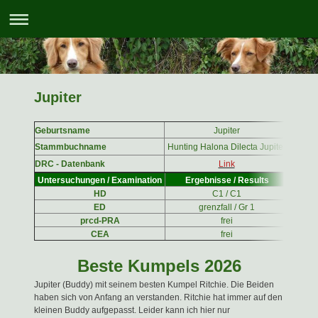
Jupiter
Geburtsname
Jupiter
Farbe
Stammbuchname
Hunting Halona Dilecta Jupiter
Geplan
DRC - Datenbank
Link
Prüfun
Untersuchungen / Examination
Ergebnisse / Results
HD
C1 / C1
ED
grenzfall / Gr 1
prcd-PRA
frei
CEA
frei
Beste Kumpels 2026
Jupiter (Buddy) mit seinem besten Kumpel Ritchie. Die Beiden
haben sich von Anfang an verstanden. Ritchie hat immer auf den
kleinen Buddy aufgepasst. Leider kann ich hier nur