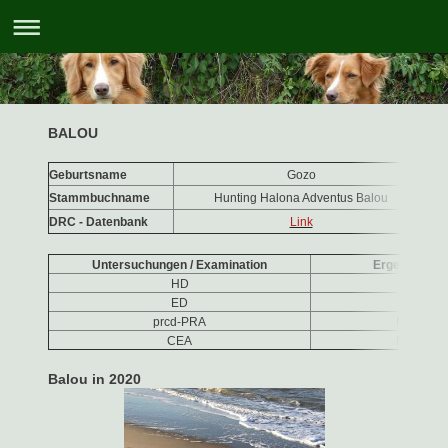
BALOU
Geburtsname
Gozo
Fa
Stammbuchname
Hunting Halona Adventus Balou
Gep
DRC - Datenbank
Link
Untersuchungen / Examination
Ergebnisse /
HD
B2 / B
ED
frei / fr
prcd-PRA
Normal/C
CEA
Normal/C
Balou in 2020