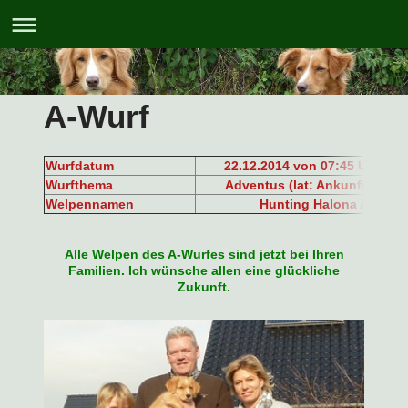
A-Wurf
Wurfdatum
22.12.2014 von 07:45 Uhr bis
Wurfthema
Adventus (lat: Ankunft, das E
Welpennamen
Hunting Halona Adventu
Alle Welpen des A-Wurfes sind jetzt bei Ihren
Familien. Ich wünsche allen eine glückliche
Zukunft.