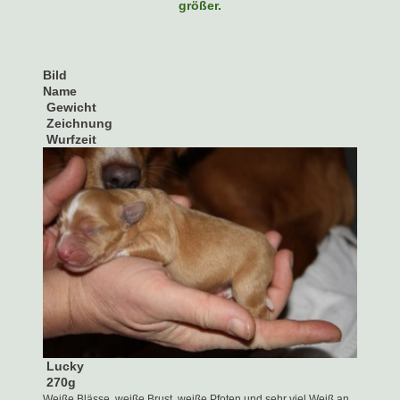
größer.
Bild
Name
Gewicht
Zeichnung
Wurfzeit
Lucky
270g
Weiße Blässe, weiße Brust, weiße Pfoten und sehr viel Weiß an